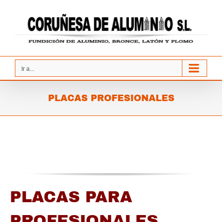
Saltar
al
contenido
Ir a...
PLACAS PROFESIONALES
PLACAS PARA
PROFESIONALES