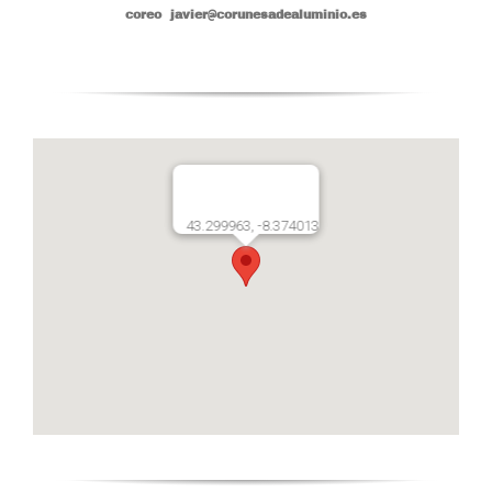
coreo javier@corunesadealuminio.es
43.299963, -8.374013